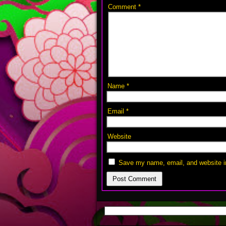
Comment
*
Name
*
Email
*
Website
Save my name, email, and website in