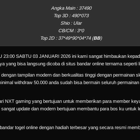
Angka Main : 37490
Top 3D : 490*073
Shio : Ular
CB/CM : 3*0
Top 2D : 37*49*90*04*74 (
BB
)
:00 SABTU 03 JANUARI 2026 ini kami sangat himbaukan kepada b
ya yang bisa langsung dicoba di situs bandar online ternama seperti l
dengan tampilan modern dan berkualitas tinggi dengan permainan sl
minimal withdraw 50.000 anda sudah bisa bermain seluruh permaina
ari NXT gaming yang bertujuan untuk memberikan para member key
ngat update dan modern bertujuan membantu para bos ku untuk le
h bandar togel online dengan hadiah terbesar yang secara resmi memb