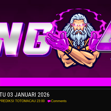
TU 03 JANUARI 2026
PREDIKSI TOTOMACAU 23:00
Comments