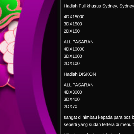
Hadiah Full khusus Sydney, Sydney 
4DX15000
3DX1500
2DX150
ALL PASARAN
4DX10000
3DX1000
2DX100
Hadiah DISKON
ALL PASARAN
4DX3000
3DX400
2DX70
sangat di himbau kepada para bos b
seperti yang sudah tertera di menu 