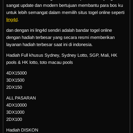
sangat update dan modern bertujuan membantu para bos ku
untuk lebih semangat dalam memilih situs togel online seperti
ling4d
.
dan dengan ini ling4d sendiri adalah bandar togel online
dengan hadiah terbesar yang secara resmi memberikan
layanan hadiah terbesar saat ini di indonesia.
Hadiah Full khusus Sydney, Sydney Lotto, SGP, Mali, HK
pools & HK lotto, toto macau pools
4DX15000
3DX1500
2DX150
ALL PASARAN
4DX10000
3DX1000
2DX100
Hadiah DISKON