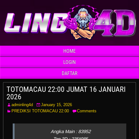
HOME
LOGIN
DAFTAR
TOTOMACAU 22:00 JUMAT 16 JANUARI
2026
adminling4d
January 15, 2026
PREDIKSI TOTOMACAU 22:00
Comments
Angka Main : 83952
Top 3D : 235*985