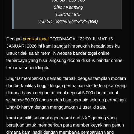
Shio : Kambing
CB/CM : 9*5
Top 2D : 83*95*52*28*32 (
BB
)
Dengan
prediksi togel
TOTOMACAU 22:00 JUMAT 16
JANUARI 2026 ini kami sangat himbaukan kepada bos ku
untuk tidak salah memilih website bandar togel online
terpercaya yang bisa langsung dicoba di situs bandar online
ternama seperti ling4d.
Ling4D memberikan sensasi terbaik dengan tampilan modern
dan berkualitas tinggi dengan permainan slot terlerngkap yang
dimana hanya dengan minimal deposit 5.000 dan minimal
withdraw 50.000 anda sudah bisa bermain seluruh permainan
Ling4D hanya dengan menggunakan 1 user id saja.
kami memilih sebagai agen resmi dari NXT gaming yang
bertujuan untuk memberikan para member keyakinan penuh
dimana kami hadir dengan membawa pembaruan yang