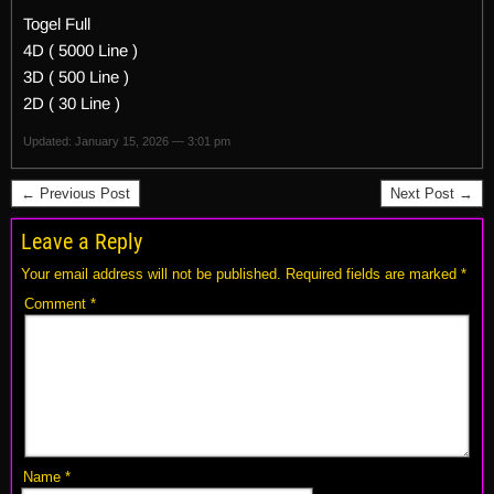
Togel Full
4D ( 5000 Line )
3D ( 500 Line )
2D ( 30 Line )
Updated: January 15, 2026 — 3:01 pm
← Previous Post
Next Post →
Leave a Reply
Your email address will not be published.
Required fields are marked
*
Comment
*
Name
*