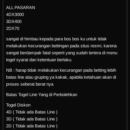
ALL PASARAN
4DX3000
3DX400
2DX70
sangat di himbau kepada para bos bos ku untuk tidak
melakukan kecurangan bettingan pada situs resmi, karena
sangat berdampak fatal seperti yang sudah tertera di menu
togel syarat dan ketentuan berlaku.
NB : harap tidak melakukan kecurangan pada betting lebih
batas line atau gruping ya kakak, apabila ketahuan akan di
proses seberat berat nya
Batas Togel Line Yang di Perbolehkan
Togel Diskon
4D ( Tidak ada Batas Line )
3D ( Tidak ada Batas Line )
2D ( Tidak ada Batas Line )