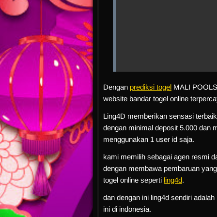
Dengan
prediksi togel
MALI POOLS S
website bandar togel online terperca
Ling4D memberikan sensasi terbaik 
dengan minimal deposit 5.000 dan 
menggunakan 1 user id saja.
kami memilih sebagai agen resmi d
dengan membawa pembaruan yang sa
togel online seperti
ling4d
.
dan dengan ini ling4d sendiri adala
ini di indonesia.