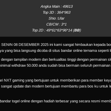
Angka Main : 49613
Top 3D : 364*963
Shio :Ular
CB/CM : 3*1
Top 2D : 49*61*63*96*14 (
BB
)
ENIN 08 DESEMBER 2025 ini kami sangat himbaukan kepada bos k
ya yang bisa langsung dicoba di situs bandar online ternama seperti l
dengan tampilan modern dan berkualitas tinggi dengan permainan sl
minimal withdraw 50.000 anda sudah bisa bermain seluruh permaina
ari NXT gaming yang bertujuan untuk memberikan para member key
ngat update dan modern bertujuan membantu para bos ku untuk le
h bandar togel online dengan hadiah terbesar yang secara resmi memb