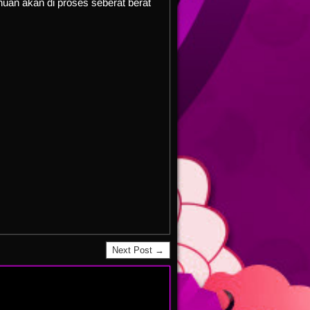
huan akan di proses seberat berat
Next Post →