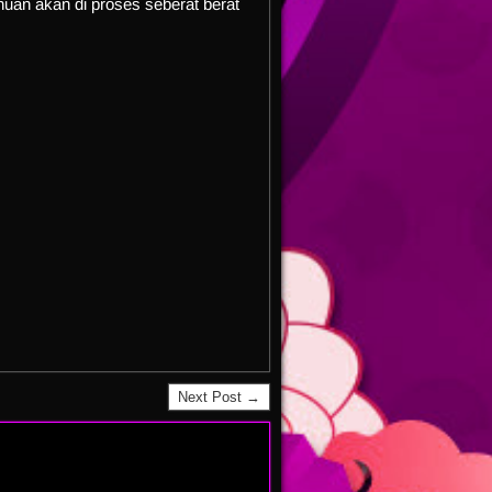
huan akan di proses seberat berat
Next Post →