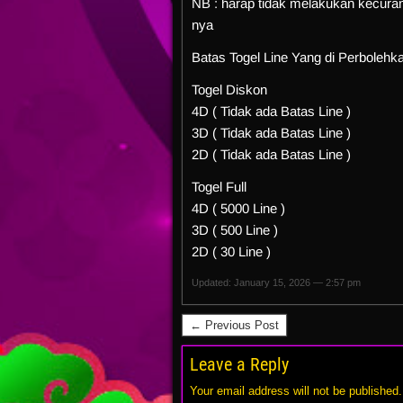
NB : harap tidak melakukan kecurang
nya
Batas Togel Line Yang di Perbolehk
Togel Diskon
4D ( Tidak ada Batas Line )
3D ( Tidak ada Batas Line )
2D ( Tidak ada Batas Line )
Togel Full
4D ( 5000 Line )
3D ( 500 Line )
2D ( 30 Line )
Updated: January 15, 2026 — 2:57 pm
← Previous Post
Leave a Reply
Your email address will not be published.