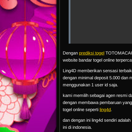
Dengan
prediksi togel
TOTOMACAU 19
website bandar togel online terperca
Ling4D memberikan sensasi terbaik 
dengan minimal deposit 5.000 dan 
menggunakan 1 user id saja.
kami memilih sebagai agen resmi d
dengan membawa pembaruan yang sa
togel online seperti
ling4d
.
dan dengan ini ling4d sendiri adala
ini di indonesia.