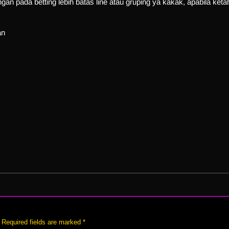
an pada betting lebih batas line atau gruping ya kakak, apabila keta
an
Required fields are marked
*