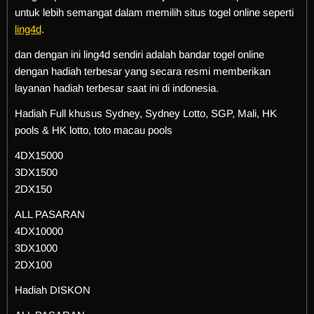
untuk lebih semangat dalam memilih situs togel online seperti
ling4d
.
dan dengan ini ling4d sendiri adalah bandar togel online
dengan hadiah terbesar yang secara resmi memberikan
layanan hadiah terbesar saat ini di indonesia.
Hadiah Full khusus Sydney, Sydney Lotto, SGP, Mali, HK
pools & HK lotto, toto macau pools
4DX15000
3DX1500
2DX150
ALL PASARAN
4DX10000
3DX1000
2DX100
Hadiah DISKON