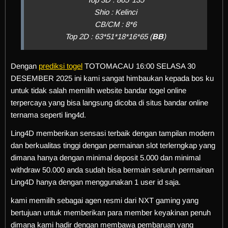
Shio : Kelinci
CB/CM : 8*6
Top 2D : 63*51*18*16*65 (
BB
)
Dengan
prediksi togel
TOTOMACAU 16:00 SELASA 30
DESEMBER 2025 ini kami sangat himbaukan kepada bos ku
untuk tidak salah memilih website bandar togel online
terpercaya yang bisa langsung dicoba di situs bandar online
ternama seperti ling4d.
Ling4D memberikan sensasi terbaik dengan tampilan modern
dan berkualitas tinggi dengan permainan slot terlerngkap yang
dimana hanya dengan minimal deposit 5.000 dan minimal
withdraw 50.000 anda sudah bisa bermain seluruh permainan
Ling4D hanya dengan menggunakan 1 user id saja.
kami memilih sebagai agen resmi dari NXT gaming yang
bertujuan untuk memberikan para member keyakinan penuh
dimana kami hadir dengan membawa pembaruan yang