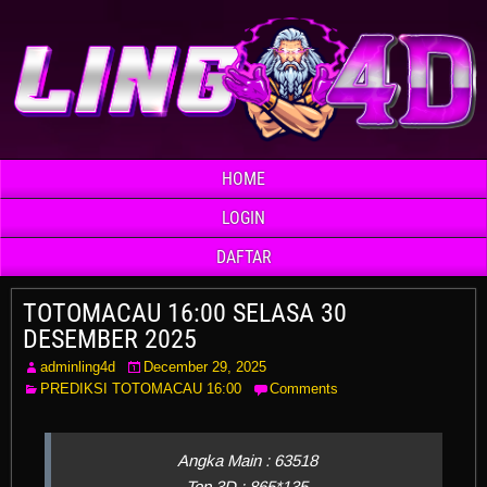
HOME
LOGIN
DAFTAR
TOTOMACAU 16:00 SELASA 30
DESEMBER 2025
adminling4d
December 29, 2025
PREDIKSI TOTOMACAU 16:00
Comments
Angka Main : 63518
Top 3D : 865*135