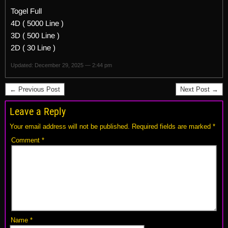
Togel Full
4D ( 5000 Line )
3D ( 500 Line )
2D ( 30 Line )
Updated: December 29, 2025 — 2:44 pm
← Previous Post
Next Post →
Leave a Reply
Your email address will not be published.
Required fields are marked
*
Comment
*
Name
*