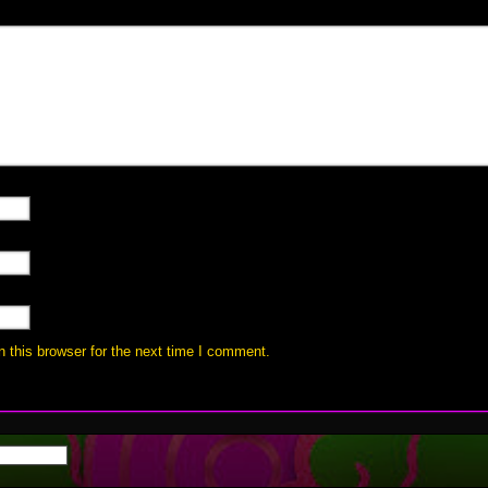
 this browser for the next time I comment.