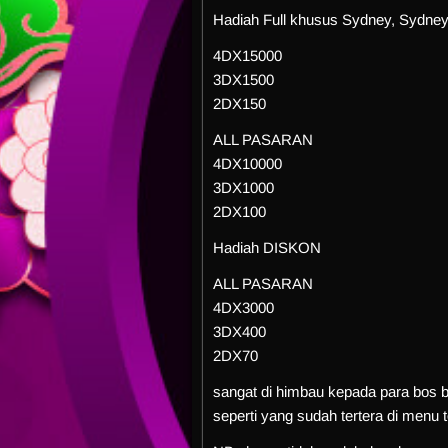
Hadiah Full khusus Sydney, Sydney 
4DX15000
3DX1500
2DX150
ALL PASARAN
4DX10000
3DX1000
2DX100
Hadiah DISKON
ALL PASARAN
4DX3000
3DX400
2DX70
sangat di himbau kepada para bos b
seperti yang sudah tertera di menu 