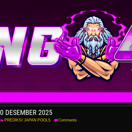
30 DESEMBER 2025
PREDIKSI JAPAN POOLS
Comments