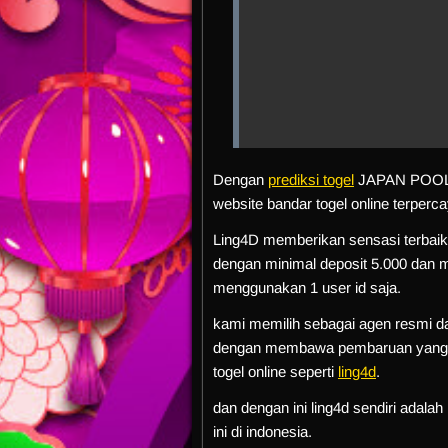
Dengan
prediksi togel
JAPAN POOLS 
website bandar togel online terperca
Ling4D memberikan sensasi terbaik 
dengan minimal deposit 5.000 dan 
menggunakan 1 user id saja.
kami memilih sebagai agen resmi d
dengan membawa pembaruan yang sa
togel online seperti
ling4d
.
dan dengan ini ling4d sendiri adala
ini di indonesia.