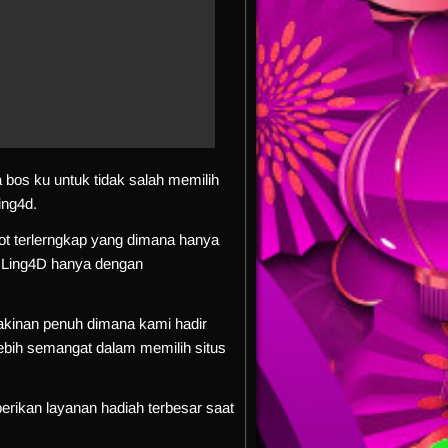
s ku untuk tidak salah memilih
ing4d.
ot terlerngkap yang dimana hanya
n Ling4D hanya dengan
akinan penuh dimana kami hadir
bih semangat dalam memilih situs
erikan layanan hadiah terbesar saat