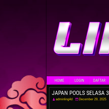
HOME
LOGIN
DAFTAR
JAPAN POOLS SELASA 
adminling4d
December 29, 2025