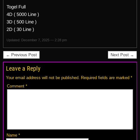
Togel Full
4D ( 5000 Line )
3D ( 500 Line )
2D ( 30 Line )
Updated: December 7, 2025 — 2:28 pm
← Previous Post
Next Post →
Leave a Reply
Your email address will not be published.
Required fields are marked
*
Comment
*
Name
*