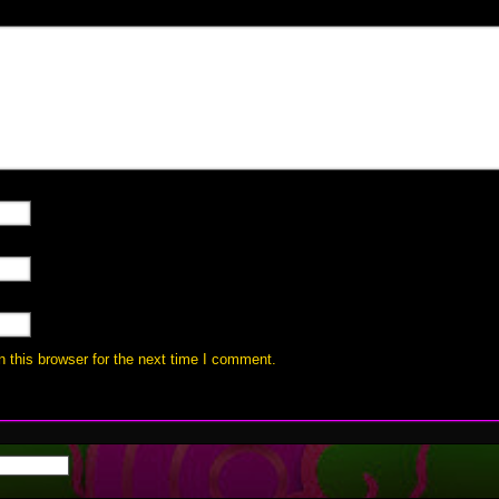
 this browser for the next time I comment.