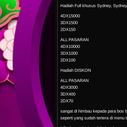
Hadiah Full khusus Sydney, Sydney 
4DX15000
3DX1500
2DX150
ALL PASARAN
4DX10000
3DX1000
2DX100
Hadiah DISKON
ALL PASARAN
4DX3000
3DX400
2DX70
sangat di himbau kepada para bos b
seperti yang sudah tertera di menu 