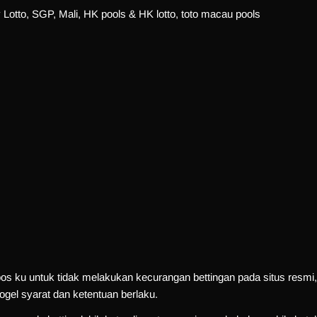
Lotto, SGP, Mali, HK pools & HK lotto, toto macau pools
os ku untuk tidak melakukan kecurangan bettingan pada situs resmi
togel syarat dan ketentuan berlaku.