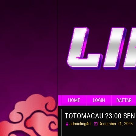
HOME
LOGIN
DAFTAR
TOTOMACAU 23:00 SEN
adminling4d
December 21, 2025