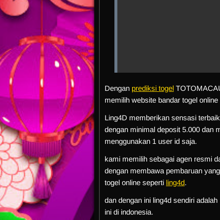
Dengan
prediksi togel
TOTOMACAU 23
memilih website bandar togel online 
Ling4D memberikan sensasi terbaik 
dengan minimal deposit 5.000 dan 
menggunakan 1 user id saja.
kami memilih sebagai agen resmi d
dengan membawa pembaruan yang sa
togel online seperti
ling4d
.
dan dengan ini ling4d sendiri adala
ini di indonesia.