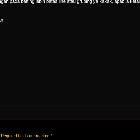
an pada betting lebih batas line atau gruping ya kakak, apabila keta
an
Required fields are marked
*