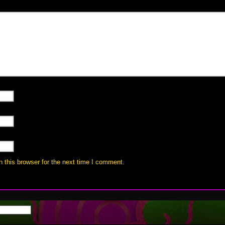
 this browser for the next time I comment.