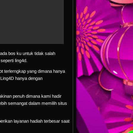
 bos ku untuk tidak salah
seperti ling4d.
ot terlerngkap yang dimana hanya
n Ling4D hanya dengan
akinan penuh dimana kami hadir
bih semangat dalam memilih situs
erikan layanan hadiah terbesar saat