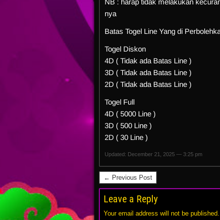
NB : harap tidak melakukan kecurang
nya
Batas Togel Line Yang di Perbolehk
Togel Diskon
4D ( Tidak ada Batas Line )
3D ( Tidak ada Batas Line )
2D ( Tidak ada Batas Line )
Togel Full
4D ( 5000 Line )
3D ( 500 Line )
2D ( 30 Line )
Updated: December 21, 2025 — 3:25 pm
← Previous Post
Leave a Reply
Your email address will not be published.