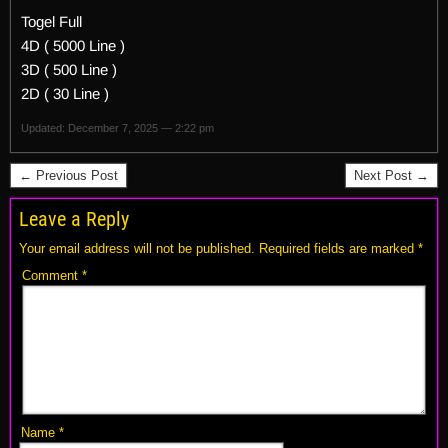
Togel Full
4D ( 5000 Line )
3D ( 500 Line )
2D ( 30 Line )
Updated: December 7, 2025 — 2:22 pm
← Previous Post
Next Post →
Leave a Reply
Your email address will not be published.
Required fields are marked
*
Comment
*
Name
*