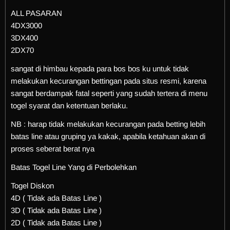
ALL PASARAN
4DX3000
3DX400
2DX70
sangat di himbau kepada para bos bos ku untuk tidak
melakukan kecurangan bettingan pada situs resmi, karena
sangat berdampak fatal seperti yang sudah tertera di menu
togel syarat dan ketentuan berlaku.
NB : harap tidak melakukan kecurangan pada betting lebih
batas line atau gruping ya kakak, apabila ketahuan akan di
proses seberat berat nya
Batas Togel Line Yang di Perbolehkan
Togel Diskon
4D ( Tidak ada Batas Line )
3D ( Tidak ada Batas Line )
2D ( Tidak ada Batas Line )