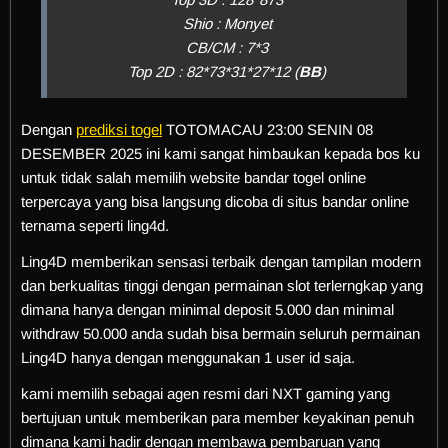
Shio : Monyet
CB/CM : 7*3
Top 2D : 82*73*31*27*12 (
BB
)
Dengan
prediksi togel
TOTOMACAU 23:00 SENIN 08
DESEMBER 2025 ini kami sangat himbaukan kepada bos ku
untuk tidak salah memilih website bandar togel online
terpercaya yang bisa langsung dicoba di situs bandar online
ternama seperti ling4d.
Ling4D memberikan sensasi terbaik dengan tampilan modern
dan berkualitas tinggi dengan permainan slot terlerngkap yang
dimana hanya dengan minimal deposit 5.000 dan minimal
withdraw 50.000 anda sudah bisa bermain seluruh permainan
Ling4D hanya dengan menggunakan 1 user id saja.
kami memilih sebagai agen resmi dari NXT gaming yang
bertujuan untuk memberikan para member keyakinan penuh
dimana kami hadir dengan membawa pembaruan yang