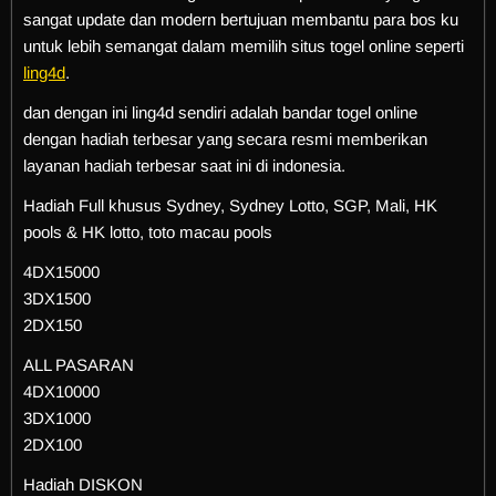
sangat update dan modern bertujuan membantu para bos ku
untuk lebih semangat dalam memilih situs togel online seperti
ling4d
.
dan dengan ini ling4d sendiri adalah bandar togel online
dengan hadiah terbesar yang secara resmi memberikan
layanan hadiah terbesar saat ini di indonesia.
Hadiah Full khusus Sydney, Sydney Lotto, SGP, Mali, HK
pools & HK lotto, toto macau pools
4DX15000
3DX1500
2DX150
ALL PASARAN
4DX10000
3DX1000
2DX100
Hadiah DISKON