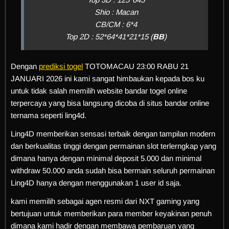
Shio : Macan
CB/CM : 6*4
Top 2D : 52*64*41*21*15 (
BB
)
Dengan
prediksi togel
TOTOMACAU 23:00 RABU 21
JANUARI 2026 ini kami sangat himbaukan kepada bos ku
untuk tidak salah memilih website bandar togel online
terpercaya yang bisa langsung dicoba di situs bandar online
ternama seperti ling4d.
Ling4D memberikan sensasi terbaik dengan tampilan modern
dan berkualitas tinggi dengan permainan slot terlerngkap yang
dimana hanya dengan minimal deposit 5.000 dan minimal
withdraw 50.000 anda sudah bisa bermain seluruh permainan
Ling4D hanya dengan menggunakan 1 user id saja.
kami memilih sebagai agen resmi dari NXT gaming yang
bertujuan untuk memberikan para member keyakinan penuh
dimana kami hadir dengan membawa pembaruan yang