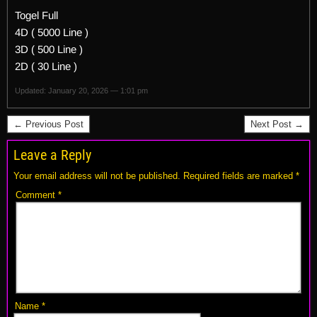
Togel Full
4D ( 5000 Line )
3D ( 500 Line )
2D ( 30 Line )
Updated: January 20, 2026 — 1:01 pm
← Previous Post
Next Post →
Leave a Reply
Your email address will not be published.
Required fields are marked
*
Comment
*
Name
*