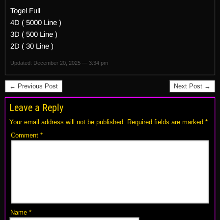
Togel Full
4D ( 5000 Line )
3D ( 500 Line )
2D ( 30 Line )
Updated: December 20, 2025 — 3:34 pm
← Previous Post
Next Post →
Leave a Reply
Your email address will not be published.
Required fields are marked
*
Comment
*
Name
*