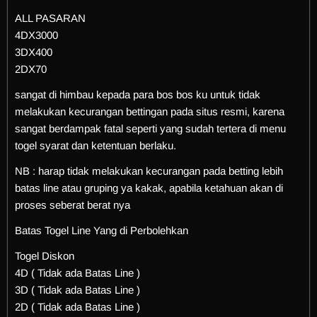
ALL PASARAN
4DX3000
3DX400
2DX70
sangat di himbau kepada para bos bos ku untuk tidak
melakukan kecurangan bettingan pada situs resmi, karena
sangat berdampak fatal seperti yang sudah tertera di menu
togel syarat dan ketentuan berlaku.
NB : harap tidak melakukan kecurangan pada betting lebih
batas line atau gruping ya kakak, apabila ketahuan akan di
proses seberat berat nya
Batas Togel Line Yang di Perbolehkan
Togel Diskon
4D ( Tidak ada Batas Line )
3D ( Tidak ada Batas Line )
2D ( Tidak ada Batas Line )