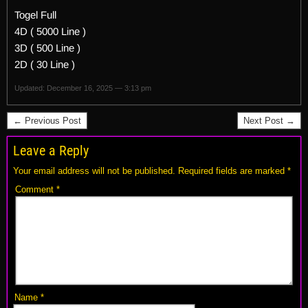
Togel Full
4D ( 5000 Line )
3D ( 500 Line )
2D ( 30 Line )
Updated: December 16, 2025 — 3:13 pm
← Previous Post
Next Post →
Leave a Reply
Your email address will not be published.
Required fields are marked
*
Comment
*
Name
*