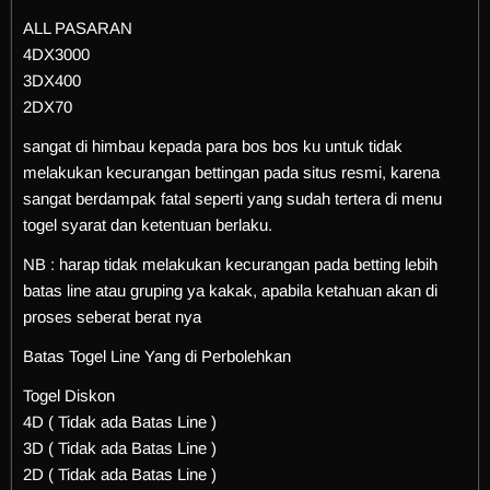
ALL PASARAN
4DX3000
3DX400
2DX70
sangat di himbau kepada para bos bos ku untuk tidak
melakukan kecurangan bettingan pada situs resmi, karena
sangat berdampak fatal seperti yang sudah tertera di menu
togel syarat dan ketentuan berlaku.
NB : harap tidak melakukan kecurangan pada betting lebih
batas line atau gruping ya kakak, apabila ketahuan akan di
proses seberat berat nya
Batas Togel Line Yang di Perbolehkan
Togel Diskon
4D ( Tidak ada Batas Line )
3D ( Tidak ada Batas Line )
2D ( Tidak ada Batas Line )