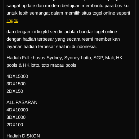
sangat update dan modern bertujuan membantu para bos ku
untuk lebih semangat dalam memilih situs togel online seperti
ling4d
.
dan dengan ini ling4d sendiri adalah bandar togel online
dengan hadiah terbesar yang secara resmi memberikan
layanan hadiah terbesar saat ini di indonesia.
Hadiah Full khusus Sydney, Sydney Lotto, SGP, Mali, HK
pools & HK lotto, toto macau pools
4DX15000
3DX1500
2DX150
ALL PASARAN
4DX10000
3DX1000
2DX100
Hadiah DISKON