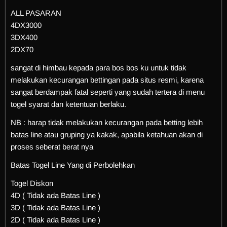
ALL PASARAN
4DX3000
3DX400
2DX70
sangat di himbau kepada para bos bos ku untuk tidak
melakukan kecurangan bettingan pada situs resmi, karena
sangat berdampak fatal seperti yang sudah tertera di menu
togel syarat dan ketentuan berlaku.
NB : harap tidak melakukan kecurangan pada betting lebih
batas line atau gruping ya kakak, apabila ketahuan akan di
proses seberat berat nya
Batas Togel Line Yang di Perbolehkan
Togel Diskon
4D ( Tidak ada Batas Line )
3D ( Tidak ada Batas Line )
2D ( Tidak ada Batas Line )