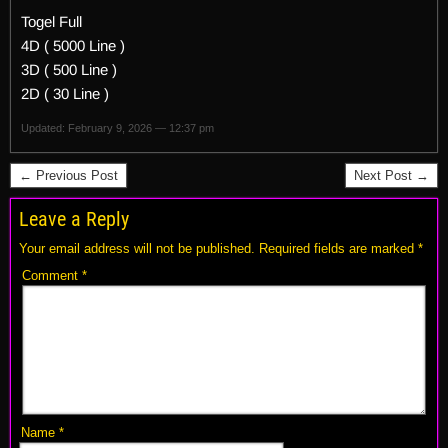
Togel Full
4D ( 5000 Line )
3D ( 500 Line )
2D ( 30 Line )
Updated: February 9, 2026 — 12:37 pm
← Previous Post
Next Post →
Leave a Reply
Your email address will not be published.
Required fields are marked
*
Comment
*
Name
*