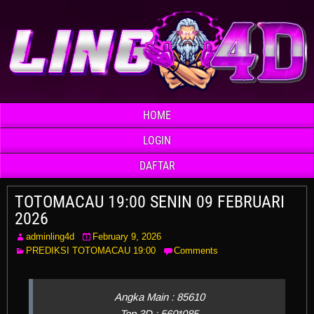
HOME
LOGIN
DAFTAR
TOTOMACAU 19:00 SENIN 09 FEBRUARI
2026
adminling4d
February 9, 2026
PREDIKSI TOTOMACAU 19:00
Comments
Angka Main : 85610
Top 3D : 560*085