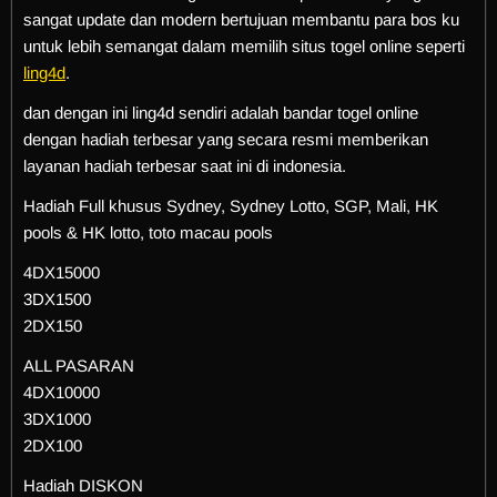
sangat update dan modern bertujuan membantu para bos ku
untuk lebih semangat dalam memilih situs togel online seperti
ling4d
.
dan dengan ini ling4d sendiri adalah bandar togel online
dengan hadiah terbesar yang secara resmi memberikan
layanan hadiah terbesar saat ini di indonesia.
Hadiah Full khusus Sydney, Sydney Lotto, SGP, Mali, HK
pools & HK lotto, toto macau pools
4DX15000
3DX1500
2DX150
ALL PASARAN
4DX10000
3DX1000
2DX100
Hadiah DISKON