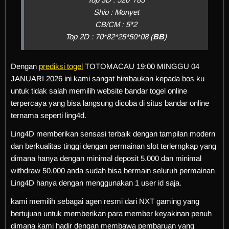
Shio : Monyet
CB/CM : 5*2
Top 2D : 70*82*25*50*08 (
BB
)
Dengan
prediksi togel
TOTOMACAU 19:00 MINGGU 04
JANUARI 2026 ini kami sangat himbaukan kepada bos ku
untuk tidak salah memilih website bandar togel online
terpercaya yang bisa langsung dicoba di situs bandar online
ternama seperti ling4d.
Ling4D memberikan sensasi terbaik dengan tampilan modern
dan berkualitas tinggi dengan permainan slot terlerngkap yang
dimana hanya dengan minimal deposit 5.000 dan minimal
withdraw 50.000 anda sudah bisa bermain seluruh permainan
Ling4D hanya dengan menggunakan 1 user id saja.
kami memilih sebagai agen resmi dari NXT gaming yang
bertujuan untuk memberikan para member keyakinan penuh
dimana kami hadir dengan membawa pembaruan yang