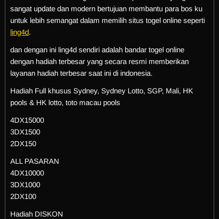
sangat update dan modern bertujuan membantu para bos ku
untuk lebih semangat dalam memilih situs togel online seperti
ling4d
.
dan dengan ini ling4d sendiri adalah bandar togel online
dengan hadiah terbesar yang secara resmi memberikan
layanan hadiah terbesar saat ini di indonesia.
Hadiah Full khusus Sydney, Sydney Lotto, SGP, Mali, HK
pools & HK lotto, toto macau pools
4DX15000
3DX1500
2DX150
ALL PASARAN
4DX10000
3DX1000
2DX100
Hadiah DISKON