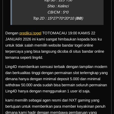
Shio : Kelinci
CB/CM : 5*0
Top 2D : 15*27*70*20*10 (
BB
)
Dengan
prediksi togel
TOTOMACAU 19:00 KAMIS 22
JANUARI 2026 ini kami sangat himbaukan kepada bos ku
untuk tidak salah memilih website bandar togel online
terpercaya yang bisa langsung dicoba di situs bandar online
ternama seperti ling4d.
Ling4D memberikan sensasi terbaik dengan tampilan modern
dan berkualitas tinggi dengan permainan slot terlerngkap yang
dimana hanya dengan minimal deposit 5.000 dan minimal
withdraw 50.000 anda sudah bisa bermain seluruh permainan
Ling4D hanya dengan menggunakan 1 user id saja.
kami memilih sebagai agen resmi dari NXT gaming yang
bertujuan untuk memberikan para member keyakinan penuh
dimana kami hadir dengan membawa pembaruan yang