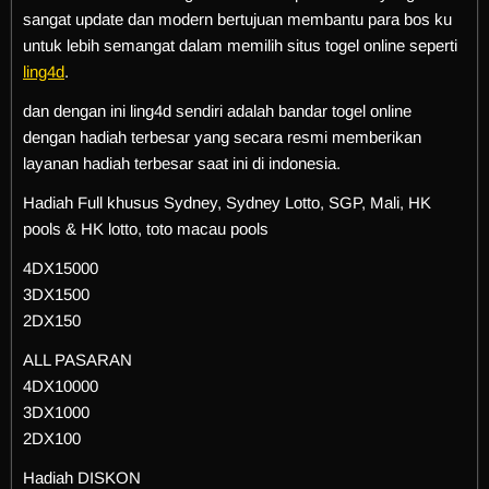
sangat update dan modern bertujuan membantu para bos ku
untuk lebih semangat dalam memilih situs togel online seperti
ling4d
.
dan dengan ini ling4d sendiri adalah bandar togel online
dengan hadiah terbesar yang secara resmi memberikan
layanan hadiah terbesar saat ini di indonesia.
Hadiah Full khusus Sydney, Sydney Lotto, SGP, Mali, HK
pools & HK lotto, toto macau pools
4DX15000
3DX1500
2DX150
ALL PASARAN
4DX10000
3DX1000
2DX100
Hadiah DISKON