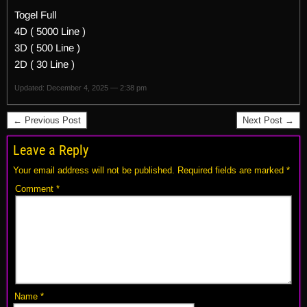
Togel Full
4D ( 5000 Line )
3D ( 500 Line )
2D ( 30 Line )
Updated: December 4, 2025 — 2:38 pm
← Previous Post
Next Post →
Leave a Reply
Your email address will not be published.
Required fields are marked
*
Comment
*
Name
*