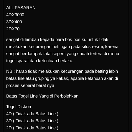
ALL PASARAN
4DX3000
3DX400
2DX70
sangat di himbau kepada para bos bos ku untuk tidak
melakukan kecurangan bettingan pada situs resmi, karena
sangat berdampak fatal seperti yang sudah tertera di menu
togel syarat dan ketentuan berlaku.
NB : harap tidak melakukan kecurangan pada betting lebih
batas line atau gruping ya kakak, apabila ketahuan akan di
proses seberat berat nya
Batas Togel Line Yang di Perbolehkan
Togel Diskon
4D ( Tidak ada Batas Line )
3D ( Tidak ada Batas Line )
2D ( Tidak ada Batas Line )