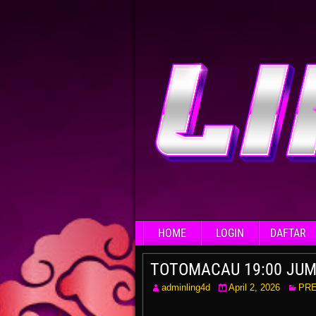
HOME
LOGIN
DAFTAR
TOTOMACAU 19:00 JUMA
adminling4d
April 2, 2026
PRE