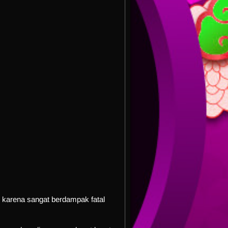
, karena sangat berdampak fatal