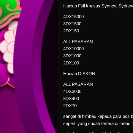
Hadiah Full khusus Sydney, Sydney 
4DX15000
3DX1500
2DX150
ALL PASARAN
4DX10000
3DX1000
2DX100
Hadiah DISKON
ALL PASARAN
4DX3000
3DX400
2DX70
sangat di himbau kepada para bos b
seperti yang sudah tertera di menu 