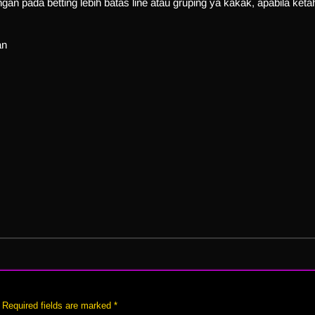
an pada betting lebih batas line atau gruping ya kakak, apabila keta
an
Required fields are marked
*