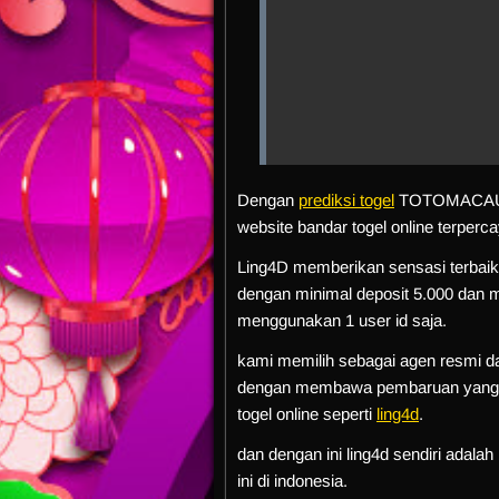
Dengan
prediksi togel
TOTOMACAU 19
website bandar togel online terperca
Ling4D memberikan sensasi terbaik 
dengan minimal deposit 5.000 dan 
menggunakan 1 user id saja.
kami memilih sebagai agen resmi d
dengan membawa pembaruan yang sa
togel online seperti
ling4d
.
dan dengan ini ling4d sendiri adala
ini di indonesia.