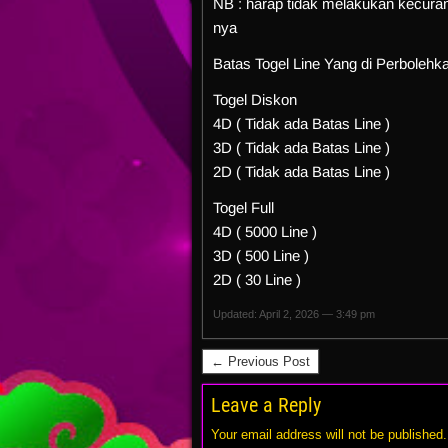
NB : harap tidak melakukan kecurang
nya
Batas Togel Line Yang di Perbolehk
Togel Diskon
4D ( Tidak ada Batas Line )
3D ( Tidak ada Batas Line )
2D ( Tidak ada Batas Line )
Togel Full
4D ( 5000 Line )
3D ( 500 Line )
2D ( 30 Line )
Updated: April 2, 2026 — 3:49 pm
← Previous Post
Leave a Reply
Your email address will not be published.