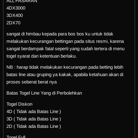
ALL PASARAN
4DX3000
3DX400
2DX70
sangat di himbau kepada para bos bos ku untuk tidak
melakukan kecurangan bettingan pada situs resmi, karena
sangat berdampak fatal seperti yang sudah tertera di menu
togel syarat dan ketentuan berlaku.
NB : harap tidak melakukan kecurangan pada betting lebih
batas line atau gruping ya kakak, apabila ketahuan akan di
proses seberat berat nya
Batas Togel Line Yang di Perbolehkan
Togel Diskon
4D ( Tidak ada Batas Line )
3D ( Tidak ada Batas Line )
2D ( Tidak ada Batas Line )
Togel Full