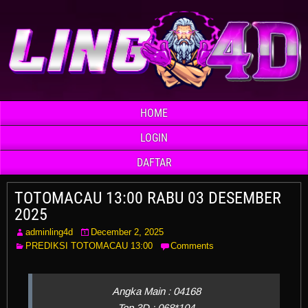
HOME
LOGIN
DAFTAR
TOTOMACAU 13:00 RABU 03 DESEMBER
2025
adminling4d
December 2, 2025
PREDIKSI TOTOMACAU 13:00
Comments
Angka Main : 04168
Top 3D : 068*104