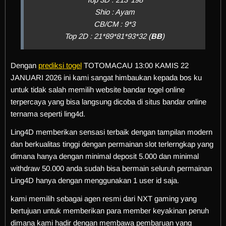
Shio : Ayam
CB/CM : 9*3
Top 2D : 21*89*81*93*32 (
BB
)
Dengan
prediksi togel
TOTOMACAU 13:00 KAMIS 22
JANUARI 2026 ini kami sangat himbaukan kepada bos ku
untuk tidak salah memilih website bandar togel online
terpercaya yang bisa langsung dicoba di situs bandar online
ternama seperti ling4d.
Ling4D memberikan sensasi terbaik dengan tampilan modern
dan berkualitas tinggi dengan permainan slot terlerngkap yang
dimana hanya dengan minimal deposit 5.000 dan minimal
withdraw 50.000 anda sudah bisa bermain seluruh permainan
Ling4D hanya dengan menggunakan 1 user id saja.
kami memilih sebagai agen resmi dari NXT gaming yang
bertujuan untuk memberikan para member keyakinan penuh
dimana kami hadir dengan membawa pembaruan yang