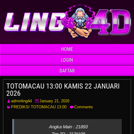
HOME
LOGIN
DAFTAR
TOTOMACAU 13:00 KAMIS 22 JANUARI
2026
adminling4d
January 21, 2026
PREDIKSI TOTOMACAU 13:00
Comments
Angka Main : 21893
Top 3D : 213*198