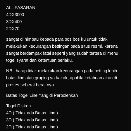
ALL PASARAN
4DX3000
3DX400
2DX70
sangat di himbau kepada para bos bos ku untuk tidak
melakukan kecurangan bettingan pada situs resmi, karena
sangat berdampak fatal seperti yang sudah tertera di menu
togel syarat dan ketentuan berlaku.
NB : harap tidak melakukan kecurangan pada betting lebih
batas line atau gruping ya kakak, apabila ketahuan akan di
proses seberat berat nya
Batas Togel Line Yang di Perbolehkan
Togel Diskon
4D ( Tidak ada Batas Line )
3D ( Tidak ada Batas Line )
2D ( Tidak ada Batas Line )