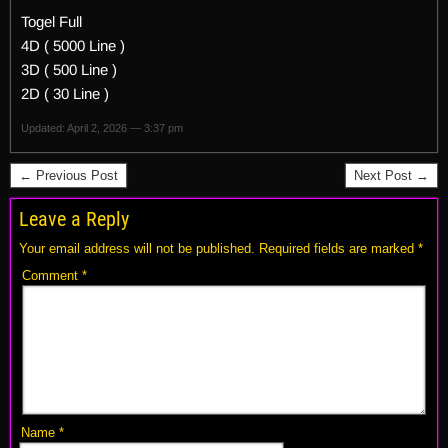
Togel Full
4D ( 5000 Line )
3D ( 500 Line )
2D ( 30 Line )
Updated: April 2, 2026 — 3:37 pm
← Previous Post
Next Post →
Leave a Reply
Your email address will not be published.
Required fields are marked
*
Comment
*
Name
*