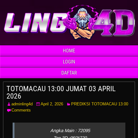
HOME
LOGIN
DAFTAR
TOTOMACAU 13:00 JUMAT 03 APRIL
2026
adminling4d
April 2, 2026
PREDIKSI TOTOMACAU 13:00
Comments
Angka Main : 72095
Top 3D :950*720