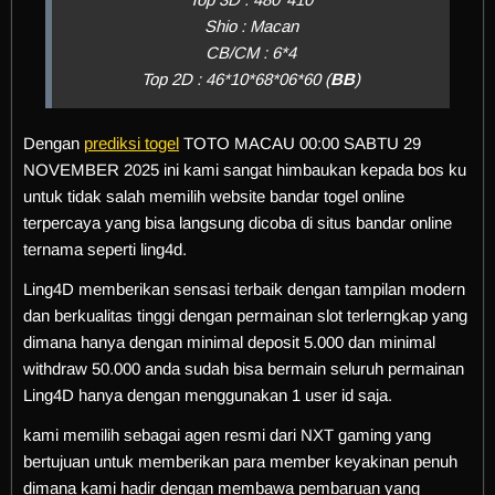
Shio : Macan
CB/CM : 6*4
Top 2D : 46*10*68*06*60 (
BB
)
Dengan
prediksi togel
TOTO MACAU 00:00 SABTU 29
NOVEMBER 2025 ini kami sangat himbaukan kepada bos ku
untuk tidak salah memilih website bandar togel online
terpercaya yang bisa langsung dicoba di situs bandar online
ternama seperti ling4d.
Ling4D memberikan sensasi terbaik dengan tampilan modern
dan berkualitas tinggi dengan permainan slot terlerngkap yang
dimana hanya dengan minimal deposit 5.000 dan minimal
withdraw 50.000 anda sudah bisa bermain seluruh permainan
Ling4D hanya dengan menggunakan 1 user id saja.
kami memilih sebagai agen resmi dari NXT gaming yang
bertujuan untuk memberikan para member keyakinan penuh
dimana kami hadir dengan membawa pembaruan yang