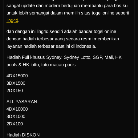
sangat update dan modern bertujuan membantu para bos ku
untuk lebih semangat dalam memilih situs togel online seperti
ling4d
.
dan dengan ini ling4d sendiri adalah bandar togel online
dengan hadiah terbesar yang secara resmi memberikan
layanan hadiah terbesar saat ini di indonesia.
Hadiah Full khusus Sydney, Sydney Lotto, SGP, Mali, HK
pools & HK lotto, toto macau pools
4DX15000
3DX1500
2DX150
ALL PASARAN
4DX10000
3DX1000
2DX100
Hadiah DISKON