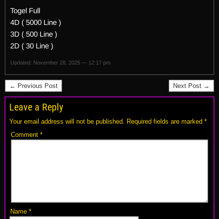
Togel Full
4D ( 5000 Line )
3D ( 500 Line )
2D ( 30 Line )
Updated: November 28, 2025 — 12:17 pm
← Previous Post
Next Post →
Leave a Reply
Your email address will not be published.
Required fields are marked
*
Comment
*
Name
*