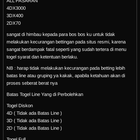
ALL PASARAN
4DX3000
3DX400
2DX70
sangat di himbau kepada para bos bos ku untuk tidak
melakukan kecurangan bettingan pada situs resmi, karena
sangat berdampak fatal seperti yang sudah tertera di menu
togel syarat dan ketentuan berlaku.
NB : harap tidak melakukan kecurangan pada betting lebih
batas line atau gruping ya kakak, apabila ketahuan akan di
proses seberat berat nya
Batas Togel Line Yang di Perbolehkan
Togel Diskon
4D ( Tidak ada Batas Line )
3D ( Tidak ada Batas Line )
2D ( Tidak ada Batas Line )
Togel Full