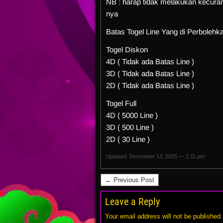
NB : harap tidak melakukan kecurang
nya
Batas Togel Line Yang di Perbolehk
Togel Diskon
4D ( Tidak ada Batas Line )
3D ( Tidak ada Batas Line )
2D ( Tidak ada Batas Line )
Togel Full
4D ( 5000 Line )
3D ( 500 Line )
2D ( 30 Line )
Updated: December 13, 2025 — 2:11 pm
← Previous Post
Leave a Reply
Your email address will not be published.