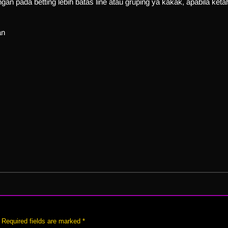
an pada betting lebih batas line atau gruping ya kakak, apabila keta
an
Required fields are marked
*