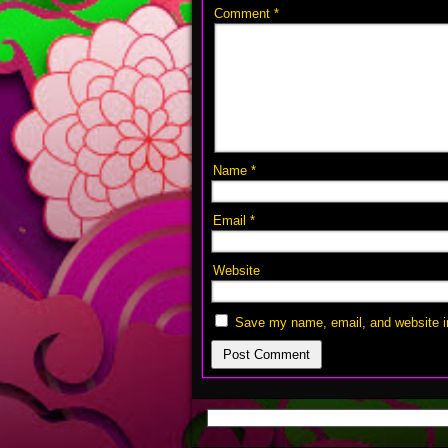
Comment
*
Name
*
Email
*
Website
Save my name, email, and website in