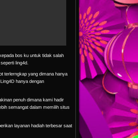
ada bos ku untuk tidak salah
seperti ling4d.
ot terlerngkap yang dimana hanya
n Ling4D hanya dengan
akinan penuh dimana kami hadir
bih semangat dalam memilih situs
erikan layanan hadiah terbesar saat