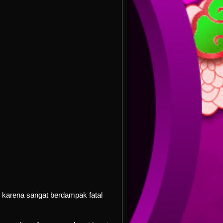
, karena sangat berdampak fatal