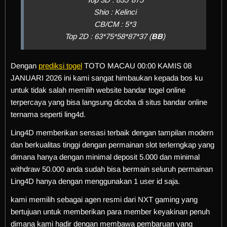
Shio : Kelinci
CB/CM : 5*3
Top 2D : 63*75*58*87*37 (
BB
)
Dengan
prediksi togel
TOTO MACAU 00:00 KAMIS 08
JANUARI 2026 ini kami sangat himbaukan kepada bos ku
untuk tidak salah memilih website bandar togel online
terpercaya yang bisa langsung dicoba di situs bandar online
ternama seperti ling4d.
Ling4D memberikan sensasi terbaik dengan tampilan modern
dan berkualitas tinggi dengan permainan slot terlerngkap yang
dimana hanya dengan minimal deposit 5.000 dan minimal
withdraw 50.000 anda sudah bisa bermain seluruh permainan
Ling4D hanya dengan menggunakan 1 user id saja.
kami memilih sebagai agen resmi dari NXT gaming yang
bertujuan untuk memberikan para member keyakinan penuh
dimana kami hadir dengan membawa pembaruan yang