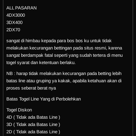
ALL PASARAN
4DX3000
3DX400
2DX70
sangat di himbau kepada para bos bos ku untuk tidak
melakukan kecurangan bettingan pada situs resmi, karena
sangat berdampak fatal seperti yang sudah tertera di menu
togel syarat dan ketentuan berlaku.
NB : harap tidak melakukan kecurangan pada betting lebih
batas line atau gruping ya kakak, apabila ketahuan akan di
proses seberat berat nya
Batas Togel Line Yang di Perbolehkan
Togel Diskon
4D ( Tidak ada Batas Line )
3D ( Tidak ada Batas Line )
2D ( Tidak ada Batas Line )