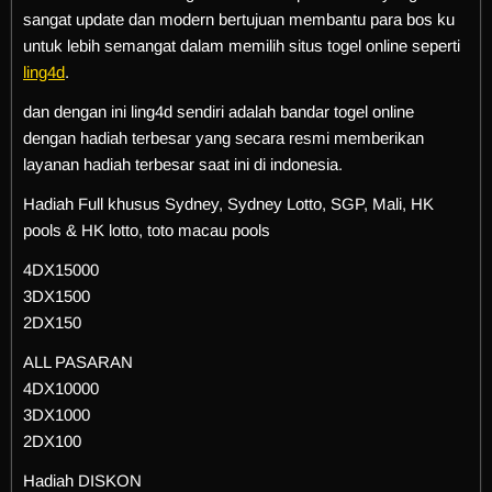
sangat update dan modern bertujuan membantu para bos ku
untuk lebih semangat dalam memilih situs togel online seperti
ling4d
.
dan dengan ini ling4d sendiri adalah bandar togel online
dengan hadiah terbesar yang secara resmi memberikan
layanan hadiah terbesar saat ini di indonesia.
Hadiah Full khusus Sydney, Sydney Lotto, SGP, Mali, HK
pools & HK lotto, toto macau pools
4DX15000
3DX1500
2DX150
ALL PASARAN
4DX10000
3DX1000
2DX100
Hadiah DISKON