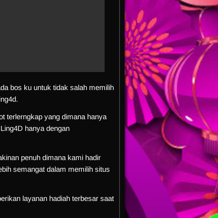
bos ku untuk tidak salah memilih
ing4d.
ot terlerngkap yang dimana hanya
n Ling4D hanya dengan
akinan penuh dimana kami hadir
bih semangat dalam memilih situs
erikan layanan hadiah terbesar saat