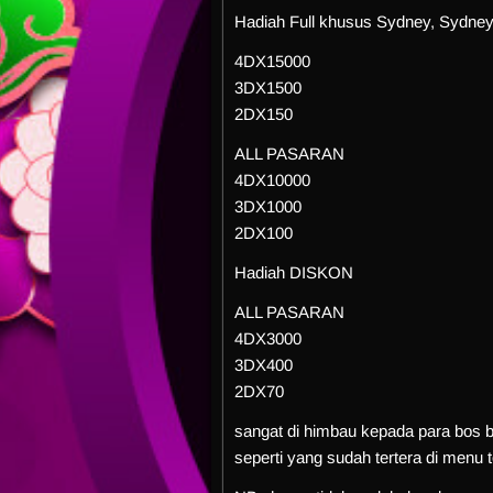
Hadiah Full khusus Sydney, Sydney 
4DX15000
3DX1500
2DX150
ALL PASARAN
4DX10000
3DX1000
2DX100
Hadiah DISKON
ALL PASARAN
4DX3000
3DX400
2DX70
sangat di himbau kepada para bos b
seperti yang sudah tertera di menu 