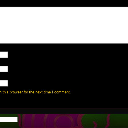
 this browser for the next time I comment.