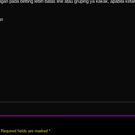
an pada betting lebih batas line atau gruping ya kakak, apabila keta
an
Required fields are marked
*