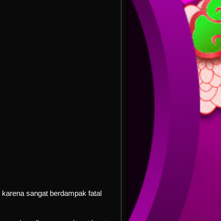
, karena sangat berdampak fatal