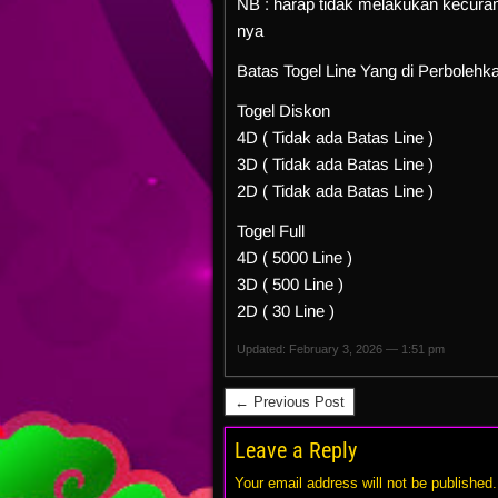
NB : harap tidak melakukan kecurang
nya
Batas Togel Line Yang di Perbolehk
Togel Diskon
4D ( Tidak ada Batas Line )
3D ( Tidak ada Batas Line )
2D ( Tidak ada Batas Line )
Togel Full
4D ( 5000 Line )
3D ( 500 Line )
2D ( 30 Line )
Updated: February 3, 2026 — 1:51 pm
← Previous Post
Leave a Reply
Your email address will not be published.