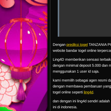
Dengan
prediksi togel
TANZANIA POO
website bandar togel online terperca
Ling4D memberikan sensasi terbaik 
dengan minimal deposit 5.000 dan 
menggunakan 1 user id saja.
kami memilih sebagai agen resmi d
dengan membawa pembaruan yang sa
togel online seperti
ling4d
.
dan dengan ini ling4d sendiri adala
ini di indonesia.