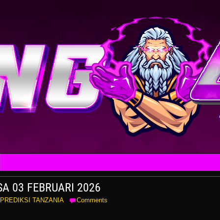
A 03 FEBRUARI 2026
PREDIKSI TANZANIA
Comments