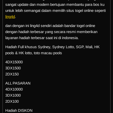
sangat update dan modern bertujuan membantu para bos ku
untuk lebih semangat dalam memilih situs togel online seperti
ling4d
.
dan dengan ini ling4d sendiri adalah bandar togel online
dengan hadiah terbesar yang secara resmi memberikan
layanan hadiah terbesar saat ini di indonesia.
Hadiah Full khusus Sydney, Sydney Lotto, SGP, Mali, HK
pools & HK lotto, toto macau pools
4DX15000
3DX1500
2DX150
ALL PASARAN
4DX10000
3DX1000
2DX100
Hadiah DISKON