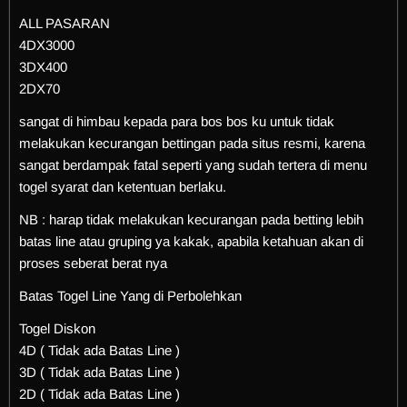
ALL PASARAN
4DX3000
3DX400
2DX70
sangat di himbau kepada para bos bos ku untuk tidak
melakukan kecurangan bettingan pada situs resmi, karena
sangat berdampak fatal seperti yang sudah tertera di menu
togel syarat dan ketentuan berlaku.
NB : harap tidak melakukan kecurangan pada betting lebih
batas line atau gruping ya kakak, apabila ketahuan akan di
proses seberat berat nya
Batas Togel Line Yang di Perbolehkan
Togel Diskon
4D ( Tidak ada Batas Line )
3D ( Tidak ada Batas Line )
2D ( Tidak ada Batas Line )