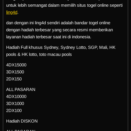
untuk lebih semangat dalam memilih situs togel online seperti
ling4d
.
dan dengan ini ling4d sendiri adalah bandar togel online
dengan hadiah terbesar yang secara resmi memberikan
layanan hadiah terbesar saat ini di indonesia.
Hadiah Full khusus Sydney, Sydney Lotto, SGP, Mali, HK
pools & HK lotto, toto macau pools
4DX15000
3DX1500
2DX150
ALL PASARAN
4DX10000
3DX1000
2DX100
Hadiah DISKON