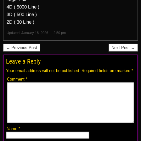
4D ( 5000 Line )
3D ( 500 Line )
2D ( 30 Line )
Updated: January 18, 2026 — 2:50 pm
← Previous Post
Next Post →
Leave a Reply
Your email address will not be published.
Required fields are marked
*
Comment
*
Name
*