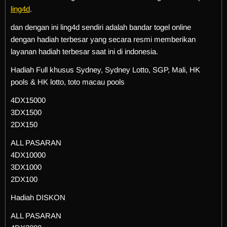
ling4d
.
dan dengan ini ling4d sendiri adalah bandar togel online
dengan hadiah terbesar yang secara resmi memberikan
layanan hadiah terbesar saat ini di indonesia.
Hadiah Full khusus Sydney, Sydney Lotto, SGP, Mali, HK
pools & HK lotto, toto macau pools
4DX15000
3DX1500
2DX150
ALL PASARAN
4DX10000
3DX1000
2DX100
Hadiah DISKON
ALL PASARAN