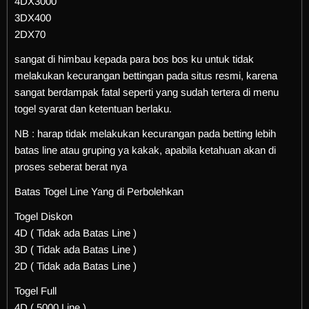
4DX3000
3DX400
2DX70
sangat di himbau kepada para bos bos ku untuk tidak
melakukan kecurangan bettingan pada situs resmi, karena
sangat berdampak fatal seperti yang sudah tertera di menu
togel syarat dan ketentuan berlaku.
NB : harap tidak melakukan kecurangan pada betting lebih
batas line atau gruping ya kakak, apabila ketahuan akan di
proses seberat berat nya
Batas Togel Line Yang di Perbolehkan
Togel Diskon
4D ( Tidak ada Batas Line )
3D ( Tidak ada Batas Line )
2D ( Tidak ada Batas Line )
Togel Full
4D ( 5000 Line )