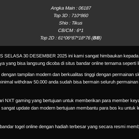
Angka Main : 06187
Top 3D : 710*860
Shio : Tikus
CB/CM : 6*1
Top 2D : 61*06*87*18*76 (
BB
)
SELASA 30 DESEMBER 2025 ini kami sangat himbaukan kepada bos
ya yang bisa langsung dicoba di situs bandar online ternama seperti l
dengan tampilan modern dan berkualitas tinggi dengan permainan sl
minimal withdraw 50.000 anda sudah bisa bermain seluruh permaina
ari NXT gaming yang bertujuan untuk memberikan para member key
ngat update dan modern bertujuan membantu para bos ku untuk le
h bandar togel online dengan hadiah terbesar yang secara resmi memb