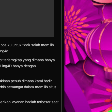
 ku untuk tidak salah memilih
ing4d.
ot terlerngkap yang dimana hanya
n Ling4D hanya dengan
akinan penuh dimana kami hadir
bih semangat dalam memilih situs
erikan layanan hadiah terbesar saat