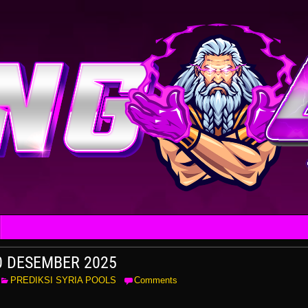
0 DESEMBER 2025
PREDIKSI SYRIA POOLS
Comments