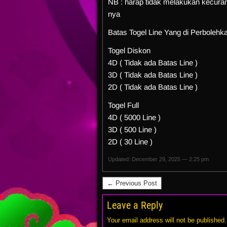
NB : harap tidak melakukan kecurang
nya
Batas Togel Line Yang di Perbolehk
Togel Diskon
4D ( Tidak ada Batas Line )
3D ( Tidak ada Batas Line )
2D ( Tidak ada Batas Line )
Togel Full
4D ( 5000 Line )
3D ( 500 Line )
2D ( 30 Line )
Updated: December 29, 2025 — 2:25 pm
← Previous Post
Leave a Reply
Your email address will not be published.