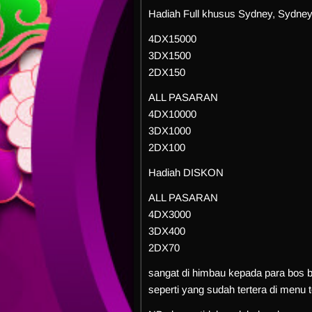
Hadiah Full khusus Sydney, Sydney 
4DX15000
3DX1500
2DX150
ALL PASARAN
4DX10000
3DX1000
2DX100
Hadiah DISKON
ALL PASARAN
4DX3000
3DX400
2DX70
sangat di himbau kepada para bos b
seperti yang sudah tertera di menu 