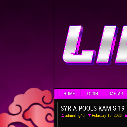
HOME
LOGIN
DAFTAR
SYRIA POOLS KAMIS 19
adminling4d
February 19, 2026