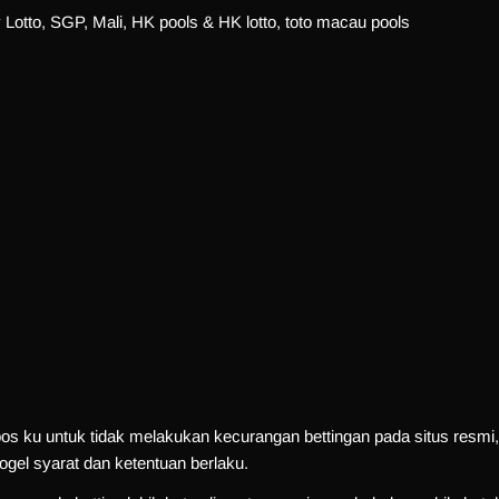
Lotto, SGP, Mali, HK pools & HK lotto, toto macau pools
os ku untuk tidak melakukan kecurangan bettingan pada situs resmi
togel syarat dan ketentuan berlaku.