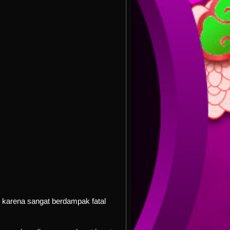
, karena sangat berdampak fatal