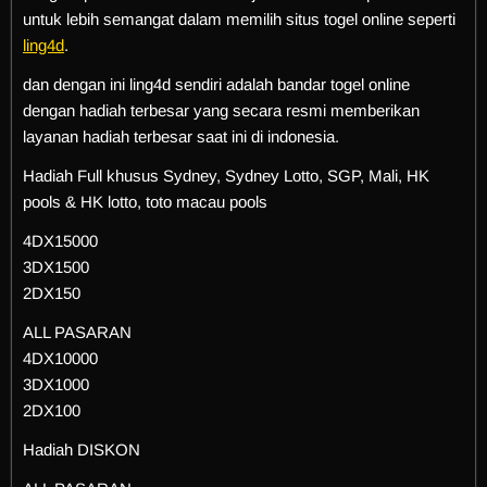
untuk lebih semangat dalam memilih situs togel online seperti
ling4d
.
dan dengan ini ling4d sendiri adalah bandar togel online
dengan hadiah terbesar yang secara resmi memberikan
layanan hadiah terbesar saat ini di indonesia.
Hadiah Full khusus Sydney, Sydney Lotto, SGP, Mali, HK
pools & HK lotto, toto macau pools
4DX15000
3DX1500
2DX150
ALL PASARAN
4DX10000
3DX1000
2DX100
Hadiah DISKON