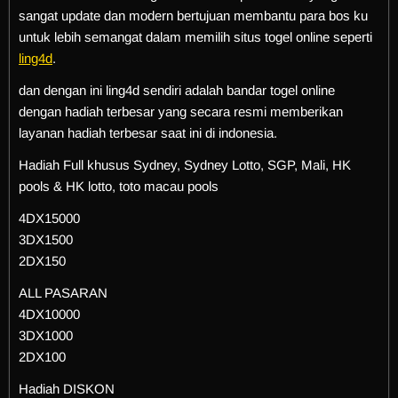
sangat update dan modern bertujuan membantu para bos ku
untuk lebih semangat dalam memilih situs togel online seperti
ling4d
.
dan dengan ini ling4d sendiri adalah bandar togel online
dengan hadiah terbesar yang secara resmi memberikan
layanan hadiah terbesar saat ini di indonesia.
Hadiah Full khusus Sydney, Sydney Lotto, SGP, Mali, HK
pools & HK lotto, toto macau pools
4DX15000
3DX1500
2DX150
ALL PASARAN
4DX10000
3DX1000
2DX100
Hadiah DISKON