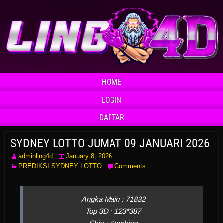
HOME
LOGIN
DAFTAR
SYDNEY LOTTO JUMAT 09 JANUARI 2026
adminling4d
January 8, 2026
PREDIKSI SYDNEY LOTTO
Comments
Angka Main : 71832
Top 3D : 123*387
Shio : Kambing