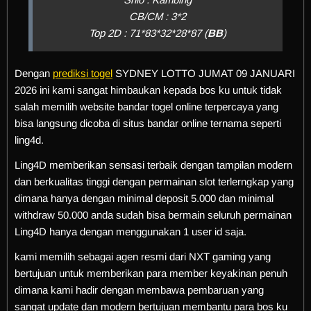
CB/CM : 3*2
Top 2D : 71*83*32*28*87 (
BB
)
Dengan
prediksi togel
SYDNEY LOTTO JUMAT 09 JANUARI
2026 ini kami sangat himbaukan kepada bos ku untuk tidak
salah memilih website bandar togel online terpercaya yang
bisa langsung dicoba di situs bandar online ternama seperti
ling4d.
Ling4D memberikan sensasi terbaik dengan tampilan modern
dan berkualitas tinggi dengan permainan slot terlerngkap yang
dimana hanya dengan minimal deposit 5.000 dan minimal
withdraw 50.000 anda sudah bisa bermain seluruh permainan
Ling4D hanya dengan menggunakan 1 user id saja.
kami memilih sebagai agen resmi dari NXT gaming yang
bertujuan untuk memberikan para member keyakinan penuh
dimana kami hadir dengan membawa pembaruan yang
sangat update dan modern bertujuan membantu para bos ku