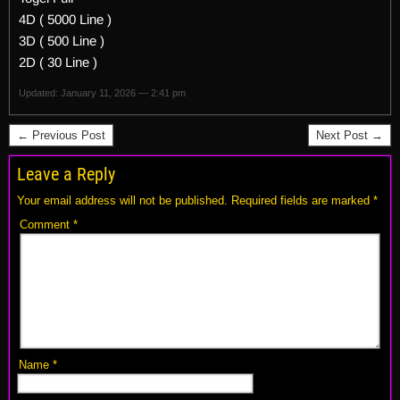
4D ( 5000 Line )
3D ( 500 Line )
2D ( 30 Line )
Updated: January 11, 2026 — 2:41 pm
← Previous Post
Next Post →
Leave a Reply
Your email address will not be published.
Required fields are marked
*
Comment
*
Name
*