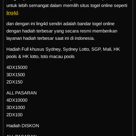
untuk lebih semangat dalam memilih situs togel online seperti
ling4d
.
dan dengan ini ling4d sendiri adalah bandar togel online
dengan hadiah terbesar yang secara resmi memberikan
layanan hadiah terbesar saat ini di indonesia.
Hadiah Full khusus Sydney, Sydney Lotto, SGP, Mali, HK
pools & HK lotto, toto macau pools
4DX15000
3DX1500
2DX150
ALL PASARAN
4DX10000
3DX1000
2DX100
Hadiah DISKON