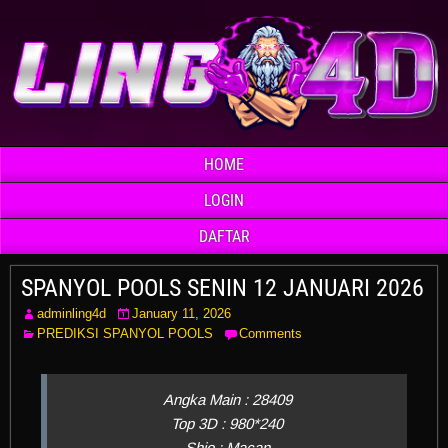
HOME
LOGIN
DAFTAR
SPANYOL POOLS SENIN 12 JANUARI 2026
adminling4d
January 11, 2026
PREDIKSI SPANYOL POOLS
Comments
Angka Main : 28409
Top 3D : 980*240
Shio : Macan