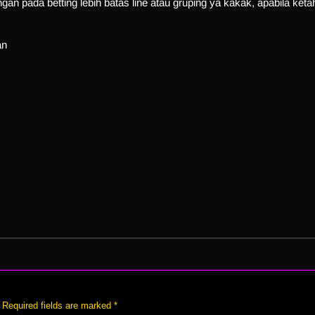
an pada betting lebih batas line atau gruping ya kakak, apabila keta
an
Required fields are marked
*