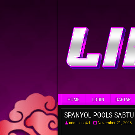
HOME
LOGIN
DAFTAR
SPANYOL POOLS SABTU
adminling4d
November 21, 2025