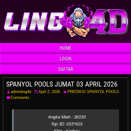
HOME
LOGIN
DAFTAR
SPANYOL POOLS JUMAT 03 APRIL 2026
adminling4d
April 2, 2026
PREDIKSI SPANYOL POOLS
Comments
Angka Main : 36150
Top 3D :015*615
Shio : Kerbau