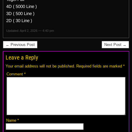
4D ( 5000 Line )
3D ( 500 Line )
2D ( 30 Line )
Updated: April 2, 2026 — 4:40 pm
← Previous Post
Next Post →
Leave a Reply
Your email address will not be published.
Required fields are marked
*
Comment
*
Name
*