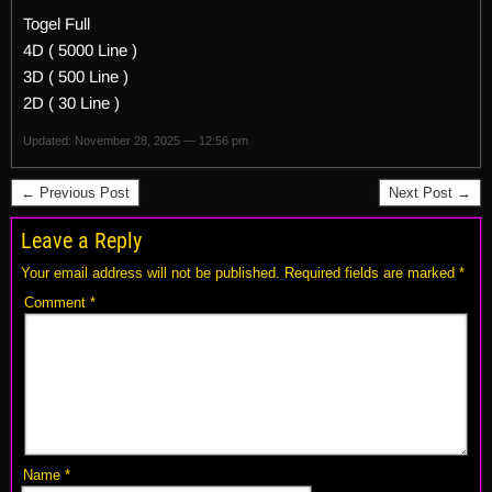
Togel Full
4D ( 5000 Line )
3D ( 500 Line )
2D ( 30 Line )
Updated: November 28, 2025 — 12:56 pm
← Previous Post
Next Post →
Leave a Reply
Your email address will not be published.
Required fields are marked
*
Comment
*
Name
*