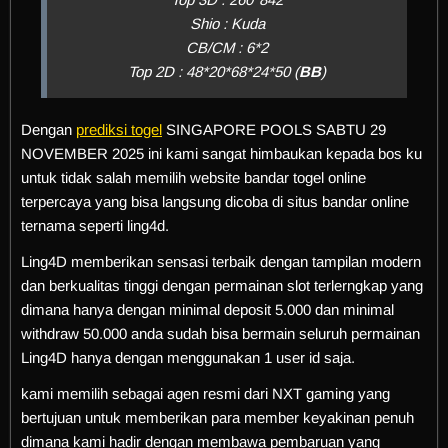
Shio : Kuda
CB/CM : 6*2
Top 2D : 48*20*68*24*50 (
BB
)
Dengan
prediksi togel
SINGAPORE POOLS SABTU 29
NOVEMBER 2025 ini kami sangat himbaukan kepada bos ku
untuk tidak salah memilih website bandar togel online
terpercaya yang bisa langsung dicoba di situs bandar online
ternama seperti ling4d.
Ling4D memberikan sensasi terbaik dengan tampilan modern
dan berkualitas tinggi dengan permainan slot terlerngkap yang
dimana hanya dengan minimal deposit 5.000 dan minimal
withdraw 50.000 anda sudah bisa bermain seluruh permainan
Ling4D hanya dengan menggunakan 1 user id saja.
kami memilih sebagai agen resmi dari NXT gaming yang
bertujuan untuk memberikan para member keyakinan penuh
dimana kami hadir dengan membawa pembaruan yang