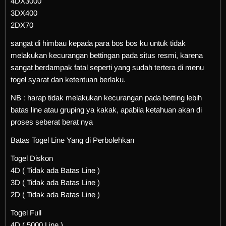
4DX3000
3DX400
2DX70
sangat di himbau kepada para bos bos ku untuk tidak
melakukan kecurangan bettingan pada situs resmi, karena
sangat berdampak fatal seperti yang sudah tertera di menu
togel syarat dan ketentuan berlaku.
NB : harap tidak melakukan kecurangan pada betting lebih
batas line atau gruping ya kakak, apabila ketahuan akan di
proses seberat berat nya
Batas Togel Line Yang di Perbolehkan
Togel Diskon
4D ( Tidak ada Batas Line )
3D ( Tidak ada Batas Line )
2D ( Tidak ada Batas Line )
Togel Full
4D ( 5000 Line )