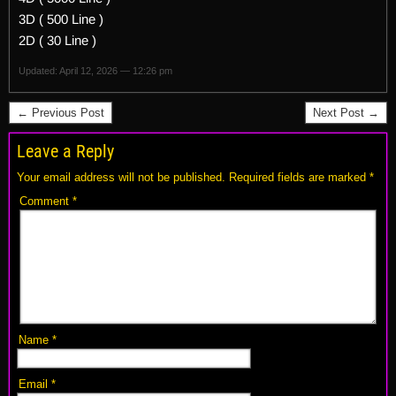
3D ( 500 Line )
2D ( 30 Line )
Updated: April 12, 2026 — 12:26 pm
← Previous Post
Next Post →
Leave a Reply
Your email address will not be published.
Required fields are marked
*
Comment
*
Name
*
Email
*