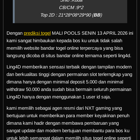
CB/CM :9*2
Top 2D : 21*28*08*29*90 (
BB
)
Dengan
prediksi togel
MALI POOLS SENIN 13 APRIL 2026 ini
kami sangat himbaukan kepada bos ku untuk tidak salah
memilih website bandar togel online terpercaya yang bisa
langsung dicoba di situs bandar online ternama seperti ling4d.
Ling4D memberikan sensasi terbaik dengan tampilan modern
dan berkualitas tinggi dengan permainan slot terlerngkap yang
dimana hanya dengan minimal deposit 5.000 dan minimal
withdraw 50.000 anda sudah bisa bermain seluruh permainan
Ling4D hanya dengan menggunakan 1 user id saja.
kami memilih sebagai agen resmi dari NXT gaming yang
bertujuan untuk memberikan para member keyakinan penuh
dimana kami hadir dengan membawa pembaruan yang
sangat update dan modern bertujuan membantu para bos ku
untuk lebih semangat dalam memilih situs togel online seperti