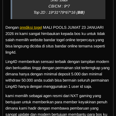
CB/CM : 9*7
Top 2D : 19*31*79*67*16 (
BB
)
Dengan
prediksi togel
MALI POOLS JUMAT 23 JANUARI
2026 ini kami sangat himbaukan kepada bos ku untuk tidak
salah memilih website bandar togel online terpercaya yang
bisa langsung dicoba di situs bandar online ternama seperti
ling4d.
Ling4D memberikan sensasi terbaik dengan tampilan modern
dan berkualitas tinggi dengan permainan slot terlerngkap yang
dimana hanya dengan minimal deposit 5.000 dan minimal
withdraw 50.000 anda sudah bisa bermain seluruh permainan
Ling4D hanya dengan menggunakan 1 user id saja.
kami memilih sebagai agen resmi dari NXT gaming yang
bertujuan untuk memberikan para member keyakinan penuh
dimana kami hadir dengan membawa pembaruan yang
sangat update dan modern bertujuan membantu para bos ku