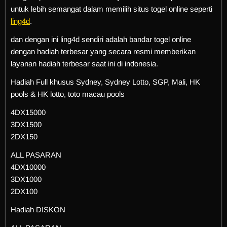
untuk lebih semangat dalam memilih situs togel online seperti
ling4d
.
dan dengan ini ling4d sendiri adalah bandar togel online
dengan hadiah terbesar yang secara resmi memberikan
layanan hadiah terbesar saat ini di indonesia.
Hadiah Full khusus Sydney, Sydney Lotto, SGP, Mali, HK
pools & HK lotto, toto macau pools
4DX15000
3DX1500
2DX150
ALL PASARAN
4DX10000
3DX1000
2DX100
Hadiah DISKON