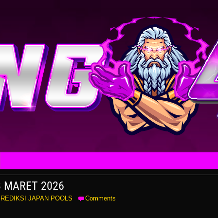
8 MARET 2026
REDIKSI JAPAN POOLS
Comments