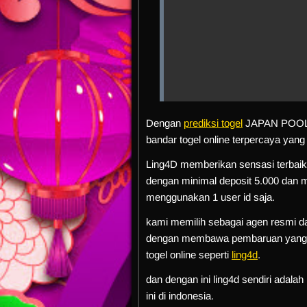
Dengan
prediksi togel
JAPAN POOLS 
bandar togel online terpercaya yang 
Ling4D memberikan sensasi terbaik 
dengan minimal deposit 5.000 dan 
menggunakan 1 user id saja.
kami memilih sebagai agen resmi d
dengan membawa pembaruan yang sa
togel online seperti
ling4d
.
dan dengan ini ling4d sendiri adala
ini di indonesia.