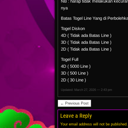
NB : harap tidak melakukan kecurang
nya
Batas Togel Line Yang di Perbolehk
Togel Diskon
4D ( Tidak ada Batas Line )
3D ( Tidak ada Batas Line )
2D ( Tidak ada Batas Line )
Togel Full
4D ( 5000 Line )
3D ( 500 Line )
2D ( 30 Line )
Updated: March 27, 2026 — 2:43 pm
← Previous Post
Leave a Reply
Your email address will not be published.