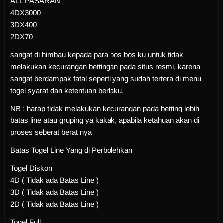
ALL PASARAN
4DX3000
3DX400
2DX70
sangat di himbau kepada para bos bos ku untuk tidak
melakukan kecurangan bettingan pada situs resmi, karena
sangat berdampak fatal seperti yang sudah tertera di menu
togel syarat dan ketentuan berlaku.
NB : harap tidak melakukan kecurangan pada betting lebih
batas line atau gruping ya kakak, apabila ketahuan akan di
proses seberat berat nya
Batas Togel Line Yang di Perbolehkan
Togel Diskon
4D ( Tidak ada Batas Line )
3D ( Tidak ada Batas Line )
2D ( Tidak ada Batas Line )
Togel Full