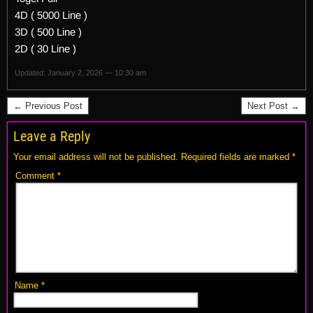
4D ( 5000 Line )
3D ( 500 Line )
2D ( 30 Line )
Updated: January 2, 2026 — 10:30 am
← Previous Post
Next Post →
Leave a Reply
Your email address will not be published.
Required fields are marked
*
Comment
*
Name
*