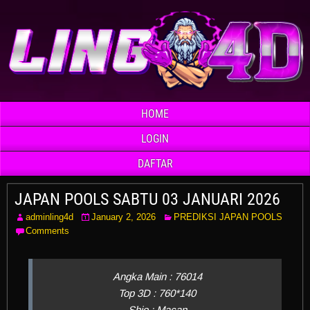
HOME
LOGIN
DAFTAR
JAPAN POOLS SABTU 03 JANUARI 2026
adminling4d
January 2, 2026
PREDIKSI JAPAN POOLS
Comments
Angka Main : 76014
Top 3D : 760*140
Shio : Macan