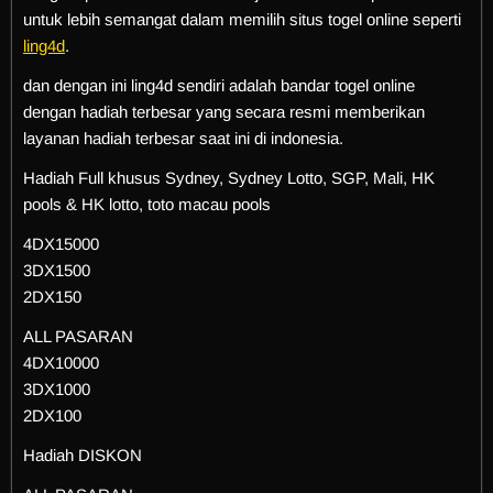
untuk lebih semangat dalam memilih situs togel online seperti
ling4d
.
dan dengan ini ling4d sendiri adalah bandar togel online
dengan hadiah terbesar yang secara resmi memberikan
layanan hadiah terbesar saat ini di indonesia.
Hadiah Full khusus Sydney, Sydney Lotto, SGP, Mali, HK
pools & HK lotto, toto macau pools
4DX15000
3DX1500
2DX150
ALL PASARAN
4DX10000
3DX1000
2DX100
Hadiah DISKON