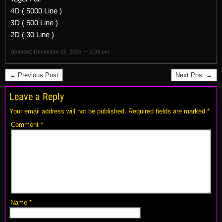
4D ( 5000 Line )
3D ( 500 Line )
2D ( 30 Line )
Updated: December 25, 2025 — 2:34 pm
← Previous Post
Next Post →
Leave a Reply
Your email address will not be published.
Required fields are marked
*
Comment
*
Name
*