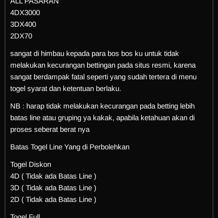
ALL PASARAN
4DX3000
3DX400
2DX70
sangat di himbau kepada para bos bos ku untuk tidak
melakukan kecurangan bettingan pada situs resmi, karena
sangat berdampak fatal seperti yang sudah tertera di menu
togel syarat dan ketentuan berlaku.
NB : harap tidak melakukan kecurangan pada betting lebih
batas line atau gruping ya kakak, apabila ketahuan akan di
proses seberat berat nya
Batas Togel Line Yang di Perbolehkan
Togel Diskon
4D ( Tidak ada Batas Line )
3D ( Tidak ada Batas Line )
2D ( Tidak ada Batas Line )
Togel Full