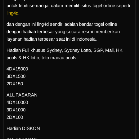
untuk lebih semangat dalam memilih situs togel online seperti
ling4d
.
dan dengan ini ling4d sendiri adalah bandar togel online
dengan hadiah terbesar yang secara resmi memberikan
layanan hadiah terbesar saat ini di indonesia.
Hadiah Full khusus Sydney, Sydney Lotto, SGP, Mali, HK
pools & HK lotto, toto macau pools
4DX15000
3DX1500
2DX150
ALL PASARAN
4DX10000
3DX1000
2DX100
Hadiah DISKON