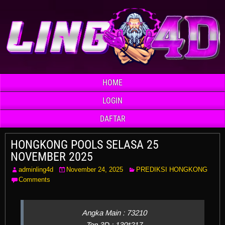
HOME
LOGIN
DAFTAR
HONGKONG POOLS SELASA 25
NOVEMBER 2025
adminling4d
November 24, 2025
PREDIKSI HONGKONG
Comments
Angka Main : 73210
Top 3D : 130*217