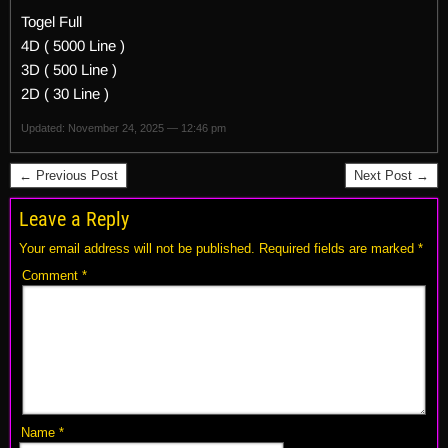
Togel Full
4D ( 5000 Line )
3D ( 500 Line )
2D ( 30 Line )
Updated: November 24, 2025 — 12:46 pm
← Previous Post
Next Post →
Leave a Reply
Your email address will not be published.
Required fields are marked
*
Comment
*
Name
*