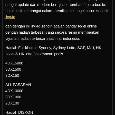
sangat update dan modern bertujuan membantu para bos ku
untuk lebih semangat dalam memilih situs togel online seperti
ling4d
.
dan dengan ini ling4d sendiri adalah bandar togel online
dengan hadiah terbesar yang secara resmi memberikan
layanan hadiah terbesar saat ini di indonesia.
Hadiah Full khusus Sydney, Sydney Lotto, SGP, Mali, HK
pools & HK lotto, toto macau pools
4DX15000
3DX1500
2DX150
ALL PASARAN
4DX10000
3DX1000
2DX100
Hadiah DISKON