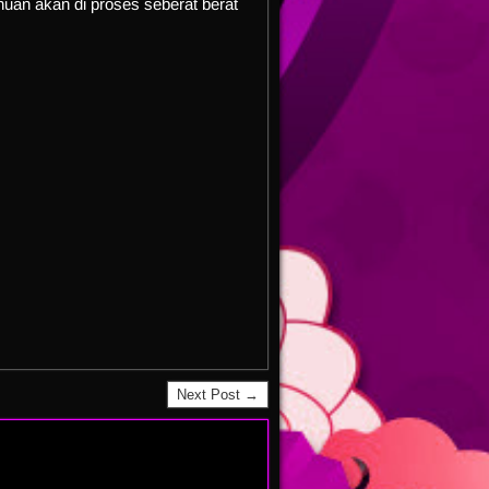
huan akan di proses seberat berat
Next Post →